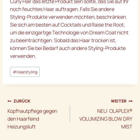
Curly Hair das letzte Produkt sein sollte, das Sie auf Ihr
noch feuchtes Haar auftragen. Falls Sie andere
Styling-Produkte verwenden möchten, beschränken
Sie sich am besten auf Cocktails und Raise the Root,
um die einzigartige Technologie von Dream Coat nicht
zu beeinträchtigen. Sobald das Haar trocken ist,
können Sie bei Bedarf auch andere Styling-Produkte
verwenden.
Schlagworte:
#
Haarstyling
Beitragsnavigation
ZURÜCK
WEITER
Kopfhautpflege gegen
NEU: OLAPLEX®
den Haarfeind
VOLUMIZING BLOW DRY
Heizungsluft
MIST