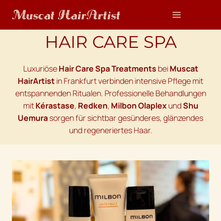
Zum
Inhalt
springen
HAIR CARE SPA
Luxuriöse
Hair Care Spa Treatments
bei
Muscat
HairArtist
in Frankfurt verbinden intensive Pflege mit
entspannenden Ritualen. Professionelle Behandlungen
mit
Kérastase
,
Redken
,
Milbon
Olaplex
und
Shu
Uemura
sorgen für sichtbar gesünderes, glänzendes
und regeneriertes Haar.