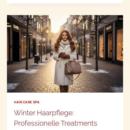
FRIZZ:
ANWENDUNG
UND
EINWIRKZEIT
ZU
HAUSE
HAIR CARE SPA
Winter Haarpflege:
Professionelle Treatments