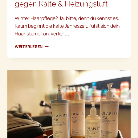
gegen Kälte & Heizungsluft
Winter Haarpflege? Ja, bitte, denn du kennst es:
Kaum beginnt die kalte Jahreszeit, fühlt sich dein
Haar stumpf an, verliert…
WINTER
WEITERLESEN
HAARPFLEGE:
PROFESSIONELLE
TREATMENTS
GEGEN
KÄLTE
&
HEIZUNGSLUFT